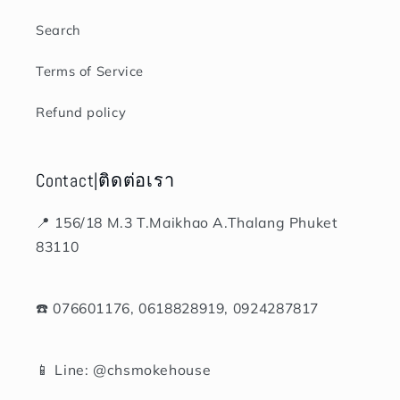
Search
Terms of Service
Refund policy
Contact|ติดต่อเรา
📍 156/18 M.3 T.Maikhao A.Thalang Phuket
83110
☎️ 076601176, 0618828919, 0924287817
📱 Line: @chsmokehouse