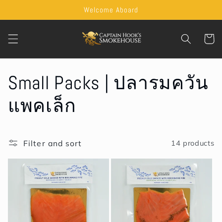
Skip to
Welcome Aboard
content
Cart
C
Small Packs | ปลารมควัน
o
แพคเล็ก
l
Filter and sort
14 products
l
e
c
t