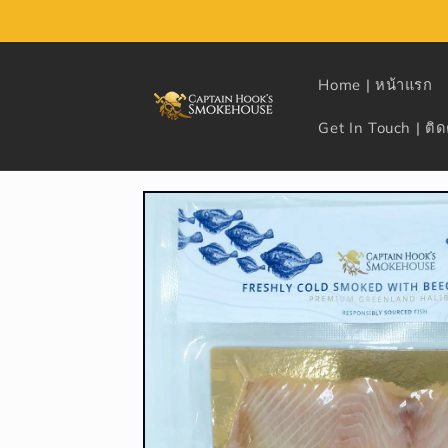
Skip to
content
Home | หน้าแรก
Get In Touch | ติด
Skip to
product
information