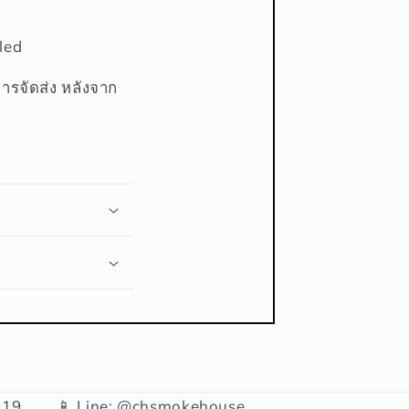
led
การจัดส่ง หลังจาก
19,
📱 Line: @chsmokehouse