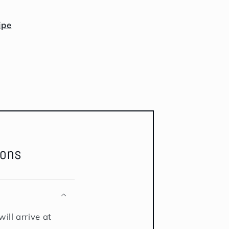
ipe
ions
ill arrive at