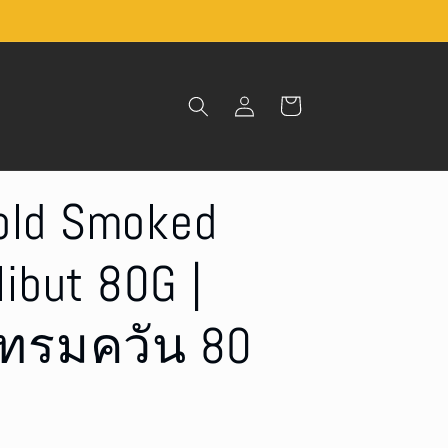
Log
Cart
in
old Smoked
libut 80G |
ัทรมควัน 80