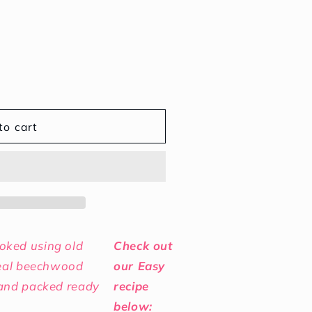
to cart
ked using old
Check out
real beechwood
our Easy
 and packed ready
recipe
below: