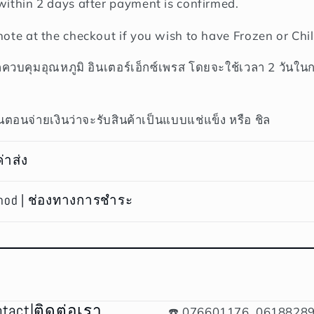
within 2 days after payment is confirmed.
note at the checkout if you wish to have Frozen or Chil
ถควบคุมอุณหภูมิ อินเตอร์เอ็กซ์เพรส โดยจะใช้เวลา 2 วันใน
ตอนจ่ายเงินว่าจะรับสินค้าเป็นแบบแช่แข็ง หรือ ชิล
ค่าส่ง
hod | ช่องทางการชำระ
ntact|ติดต่อเรา
☎️ 076601176, 06188289