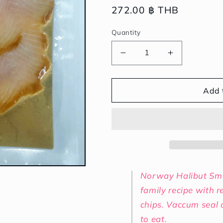
Regular
272.00 ฿ THB
price
Quantity
Decrease
Increase
quantity
quantity
for
for
Premium
Premium
Add 
Cold
Cold
Smoked
Smoked
Atlantic
Atlantic
Halibut
Halibut
80G
80G
|
|
ปลา
ปลา
Norway Halibut Smo
ฮา
ฮา
family recipe with 
ลิบั
ลิบั
chips. Vaccum seal
ทร
ทร
to eat.