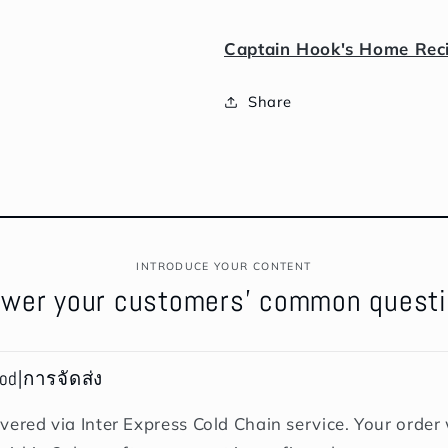
ม
ม
ควัน
ควัน
Captain Hook's Home Rec
80
80
กรัม
กรัม
Share
INTRODUCE YOUR CONTENT
wer your customers' common quest
hod|การจัดส่ง
vered via Inter Express Cold Chain service. Your order w