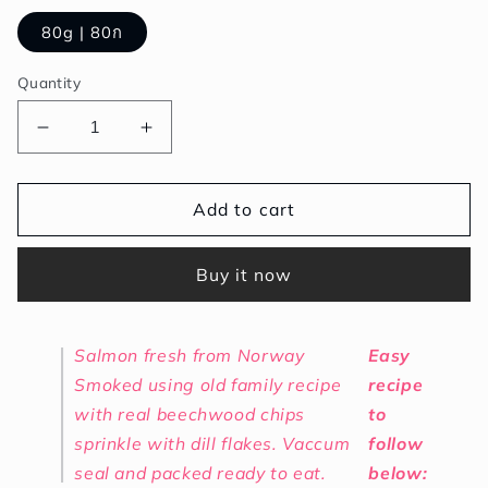
80g | 80ก
Quantity
Decrease
Increase
quantity
quantity
for
for
Norway
Norway
Add to cart
Salmon
Salmon
Cold
Cold
Buy it now
Smoked
Smoked
DILL
DILL
|
|
Salmon fresh from Norway
Easy
นอร์เวย์
นอร์เวย์
Smoked using old family recipe
recipe
แซ
แซ
with real beechwood chips
to
ลม่อ
ลม่อ
sprinkle with dill flakes. Vaccum
follow
นร
นร
seal and packed ready to eat.
below: