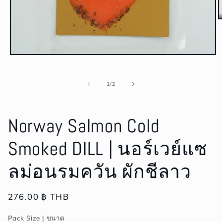
O
m
2
i
m
Open
media
1
in
of
1
/
2
modal
Norway Salmon Cold
Smoked DILL | นอร์เวย์แซ
ลม่อนรมควัน ผักชีลาว
Regular
276.00 ฿ THB
price
Pack Size | ขนาด