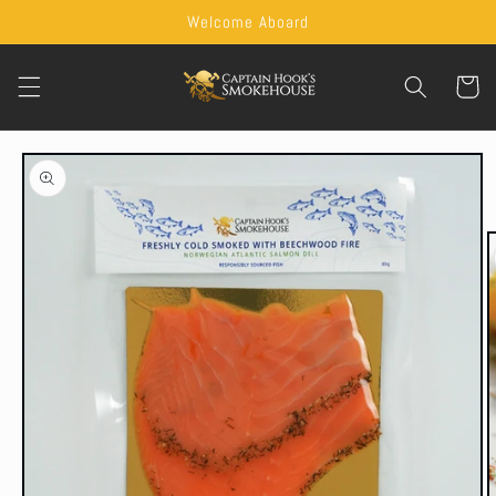
Skip to
Welcome Aboard
content
Cart
Skip to
product
information