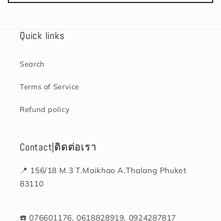
Quick links
Search
Terms of Service
Refund policy
Contact|ติดต่อเรา
📍 156/18 M.3 T.Maikhao A.Thalang Phuket
83110
☎️ 076601176, 0618828919, 0924287817