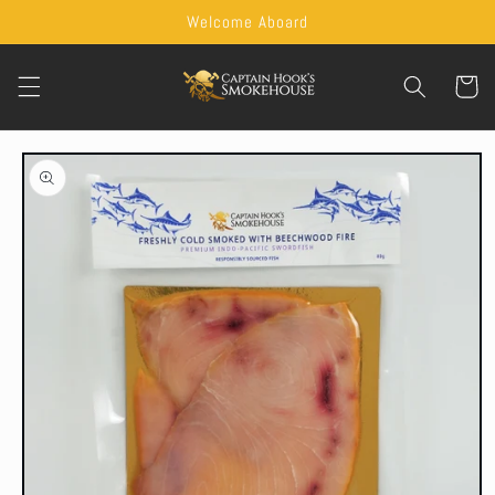
Skip to
Welcome Aboard
content
Cart
Skip to
product
information