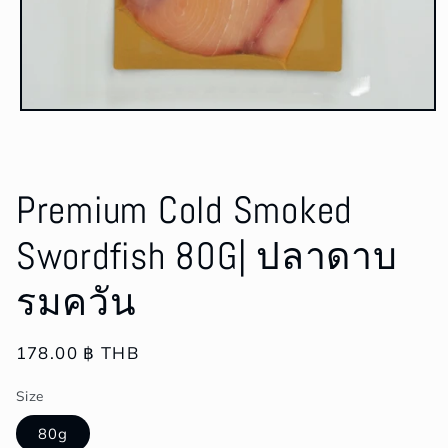
Open
media
1
in
modal
Premium Cold Smoked
Swordfish 80G| ปลาดาบ
รมควัน
Regular
178.00 ฿ THB
price
Size
80g