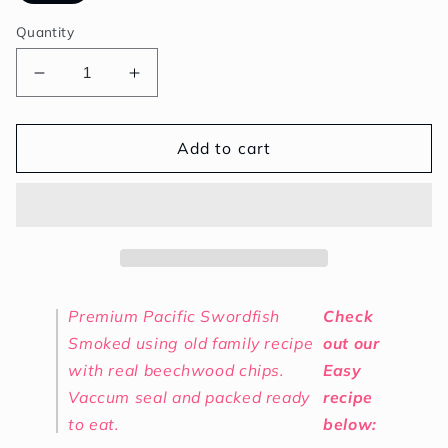
Quantity
Decrease
Increase
quantity
quantity
for
for
Premium
Premium
Add to cart
Cold
Cold
Smoked
Smoked
Swordfish
Swordfish
80G|
80G|
ปลา
ปลา
ดาบ
ดาบ
Premium Pacific Swordfish
Check
รม
รม
Smoked using old family recipe
out our
ควัน
ควัน
with real beechwood chips.
Easy
Vaccum seal and packed ready
recipe
to eat.
below: