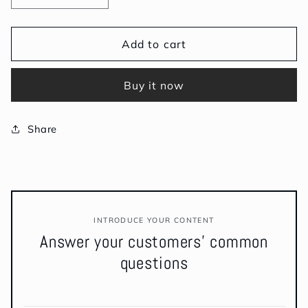
quantity
quantity
for
for
Sliced
Sliced
Add to cart
Pastrami
Pastrami
100g
100g
Buy it now
|
|
พาส
พาส
ตรา
ตรา
Share
มี่
มี่
สไลซ์
สไลซ์
แผ่น
แผ่น
100
100
INTRODUCE YOUR CONTENT
กรัม
กรัม
Answer your customers' common
questions