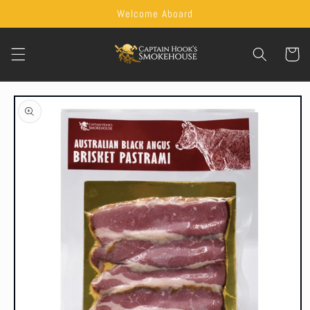
Skip to
Welcome Aboard
content
Cart
Skip to
product
information