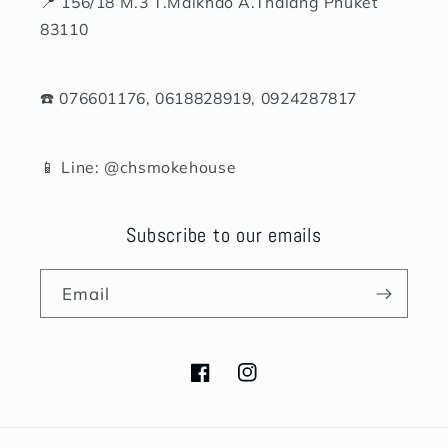
📍 156/18 M.3 T.Maikhao A.Thalang Phuket
83110
☎️ 076601176, 0618828919, 0924287817
📱 Line: @chsmokehouse
Subscribe to our emails
Email
Facebook
Instagram