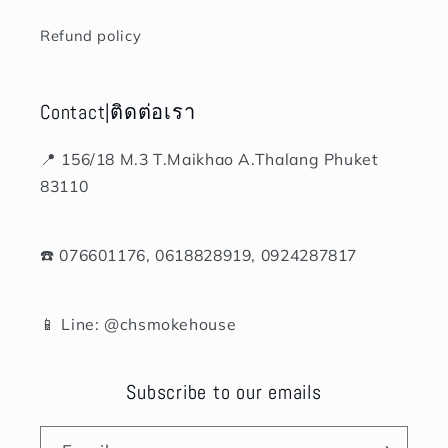
Refund policy
Contact|ติดต่อเรา
📍 156/18 M.3 T.Maikhao A.Thalang Phuket
83110
☎️ 076601176, 0618828919, 0924287817
📱 Line: @chsmokehouse
Subscribe to our emails