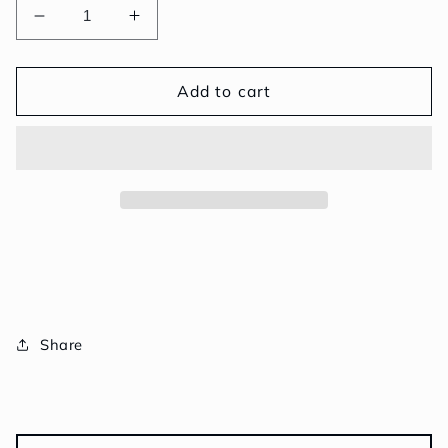
Decrease
Increase
quantity
quantity
for
for
Shredded
Shredded
Add to cart
Smoked
Smoked
Chicken
Chicken
200
200
g
g
|
|
ไก่
ไก่
รม
รม
ควัน
ควัน
ฉีก
ฉีก
200
200
Share
กรัม
กรัม