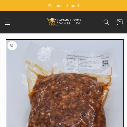
Skip to
Welcome Aboard
content
Cart
Skip to
product
information