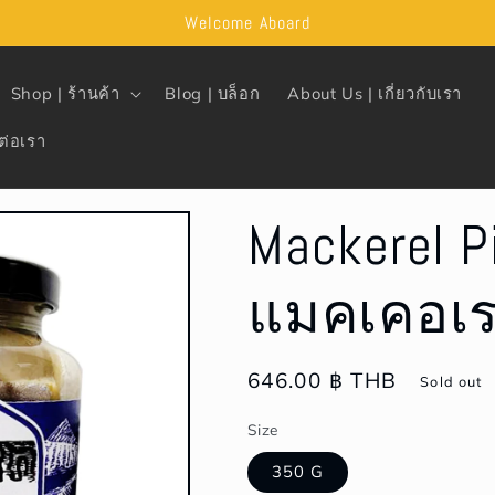
Welcome Aboard
Shop | ร้านค้า
Blog | บล็อก
About Us | เกี่ยวกับเรา
ต่อเรา
Mackerel P
แมคเคอเ
Regular
646.00 ฿ THB
Sold out
price
Size
350 G