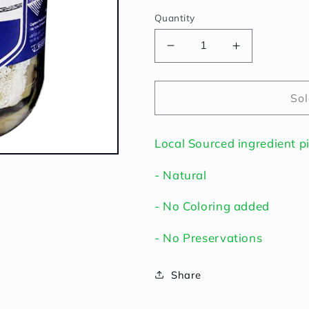
Quantity
Decrease
Increase
quantity
quantity
for
for
Mackerel
Mackerel
Sol
Pickled
Pickled
|
|
Local Sourced ingredient p
ปลา
ปลา
แมคเคอเรล
แมคเคอเรล
- Natural
ดอง
ดอง
- No Coloring added
- No Preservations
Share