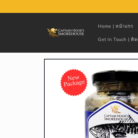
Skip to
content
Home | หน้าแรก
Get In Touch | ติด
Skip to
product
information