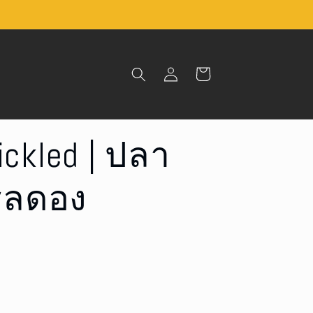
Log
Cart
in
ickled | ปลา
รลดอง