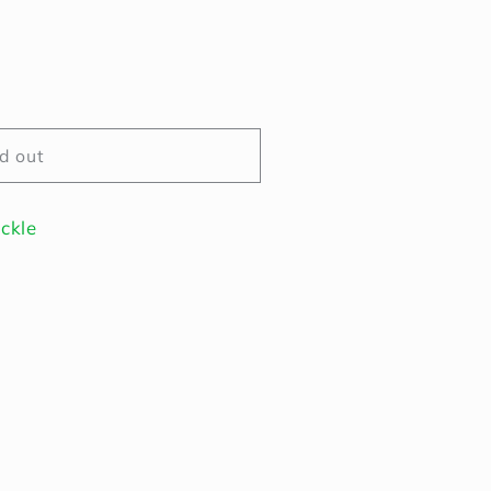
d out
ickle