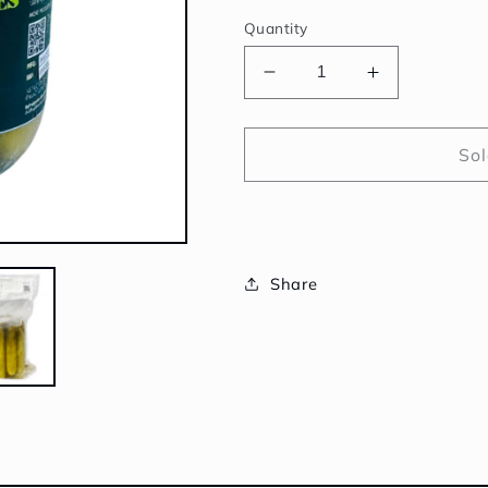
Quantity
Decrease
Increase
quantity
quantity
for
for
Dill
Dill
Sol
Pickles
Pickles
Original
Original
|
|
แตงกวา
แตงกวา
Share
ดอง
ดอง
ไม่
ไม่
เผ็ด
เผ็ด