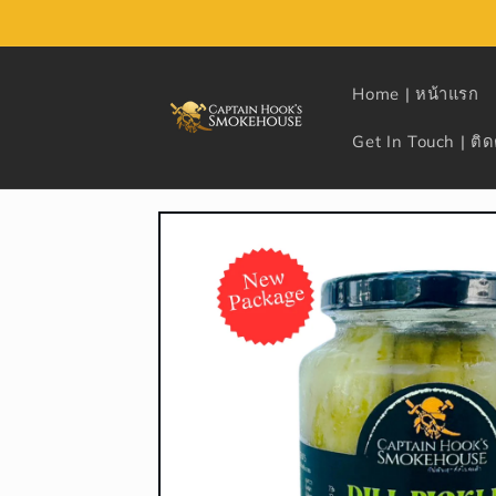
Skip to
content
Home | หน้าแรก
Get In Touch | ติด
Skip to
product
information