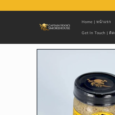
Skip to
content
Home | หน้าแรก
Get In Touch | ติด
Skip to
product
information