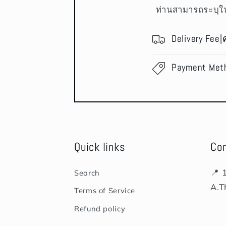
ท่านสามารถระบุใน
Delivery Fee|
Payment Met
Quick links
Co
📍 
Search
A.T
Terms of Service
Refund policy