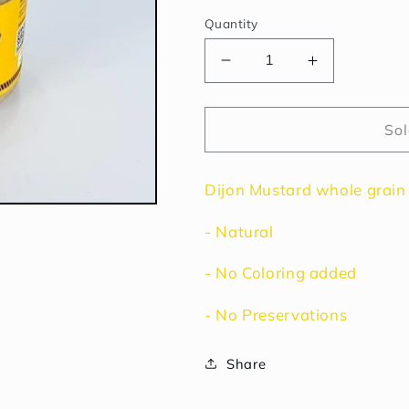
Quantity
Decrease
Increase
quantity
quantity
for
for
Dijon
Dijon
Sol
Mustard
Mustard
Whole
Whole
Dijon Mustard whole grain
Grain
Grain
|
|
- Natural
ดิ
ดิ
จอน
จอน
- No Coloring added
มัสตาร์ด
มัสตาร์ด
- No Preservations
Share