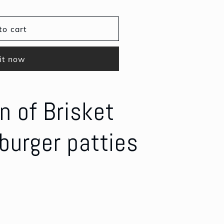
to cart
it now
n of Brisket
 burger patties
h