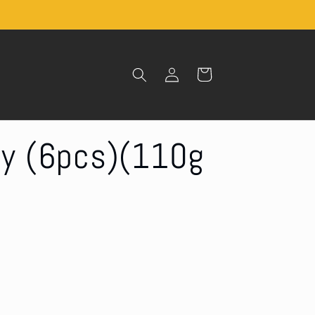
Log
Cart
in
ty (6pcs)(110g