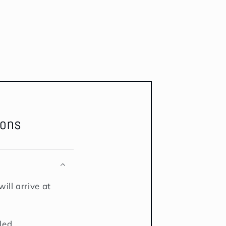
ions
ill arrive at
led