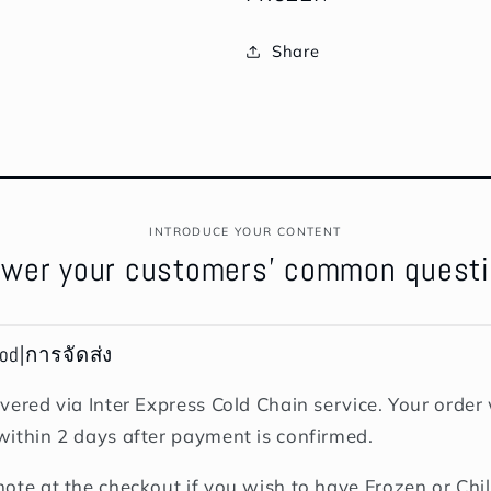
Share
INTRODUCE YOUR CONTENT
wer your customers' common quest
hod|การจัดส่ง
vered via Inter Express Cold Chain service. Your order w
within 2 days after payment is confirmed.
note at the checkout if you wish to have Frozen or Chil