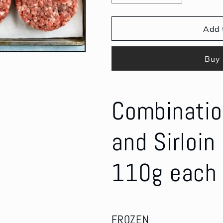
quantity
quantity
for
for
Burger
Burger
Add 
Patty
Patty
(6pcs)
(6pcs)
Buy 
(110g
(110g
Each)
Each)
Combinatio
and Sirloin
110g eac
FROZEN