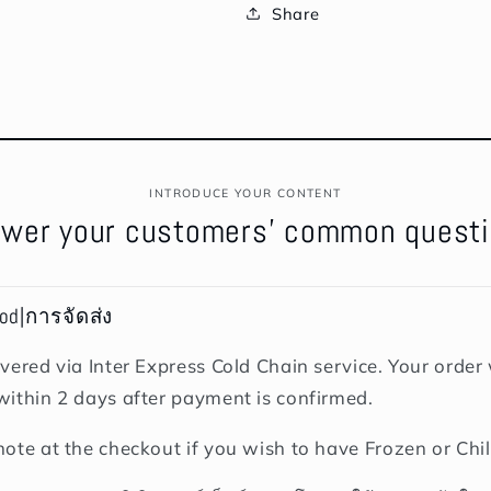
Share
สไตล์
สไตล์
สวีเดน
สวีเดน
INTRODUCE YOUR CONTENT
wer your customers' common quest
hod|การจัดส่ง
vered via Inter Express Cold Chain service. Your order w
within 2 days after payment is confirmed.
note at the checkout if you wish to have Frozen or Chil