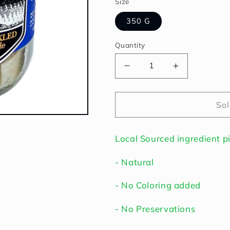
Size
350 G
Quantity
Decrease
Increase
quantity
quantity
for
for
Herring
Herring
Sol
Pickled
Pickled
Swedish
Swedish
Local Sourced ingredient p
Style
Style
|
|
- Natural
ปลา
ปลา
แฮร์
แฮร์
- No Coloring added
ริ่
ริ่
- No Preservations
งด
งด
อง
อง