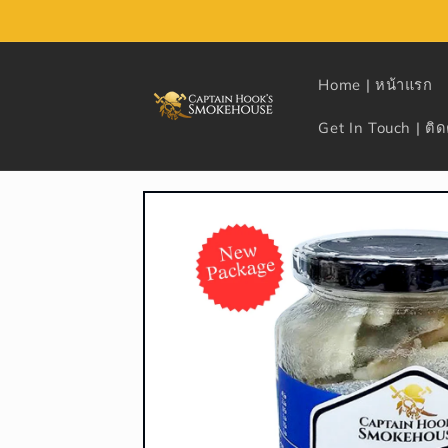
Skip to
content
Home | หน้าแรก
Get In Touch | ติด
Skip to
product
information