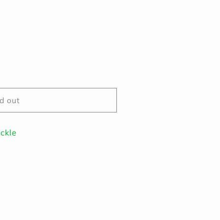
d out
ickle