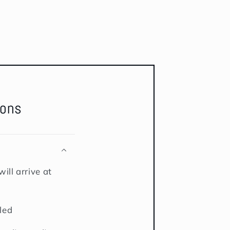
ions
ill arrive at
led