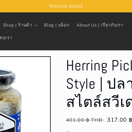
Welcome Aboard
Shop | ร้านค้า
Blog | บล็อก
About Us | เกี่ยวกับเรา
ต่อเรา
Herring Pi
Style | ปล
สไตล์สวีเ
Regular
Sale
317.00 
401.00 ฿ THB
price
price