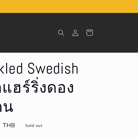
Log
Cart
in
ckled Swedish
าแฮร์ริ่งดอง
ดน
฿ THB
Sold out